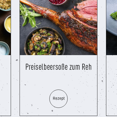
Preiselbeersoße zum Reh
Rezept