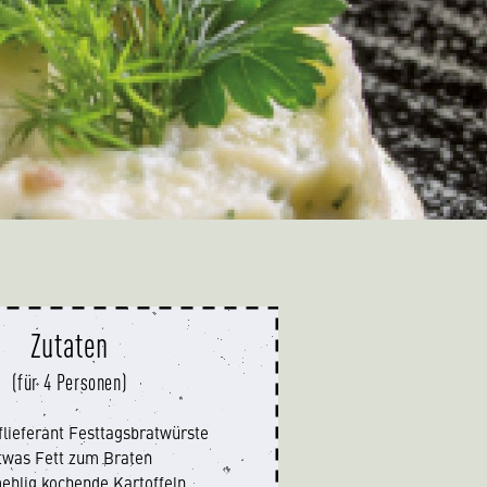
Zutaten
(für 4 Personen)
flieferant Festtagsbratwürste
twas Fett zum Braten
ehlig kochende Kartoffeln