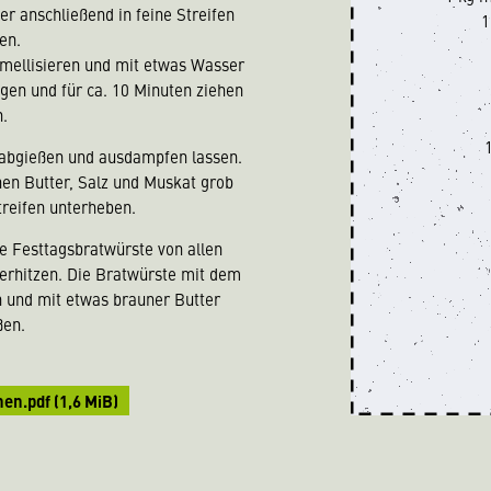
er anschließend in feine Streifen
1
en.
mellisieren und mit etwas Wasser
ügen und für ca. 10 Minuten ziehen
n.
e abgießen und ausdampfen lassen.
hen Butter, Salz und Muskat grob
treifen unterheben.
ie Festtagsbratwürste von allen
 erhitzen. Die Bratwürste mit dem
n und mit etwas brauner Butter
ßen.
hen.pdf
(1,6 MiB)